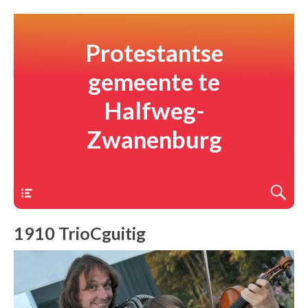
Protestantse
gemeente te
Halfweg-
Zwanenburg
Menu
1910 TrioCguitig