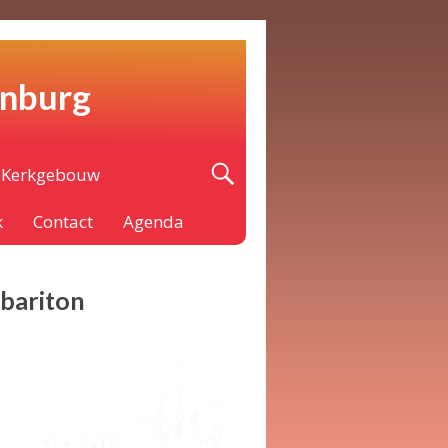
enburg
Kerkgebouw
k
Contact
Agenda
 bariton