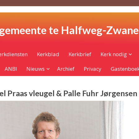
 gemeente te Halfweg-Zwan
erkdiensten
Kerkblad
Kerkbrief
Kerk nodig
ANBI
Nieuws
Archief
Privacy
Gastenboe
l Praas vleugel & Palle Fuhr Jørgensen