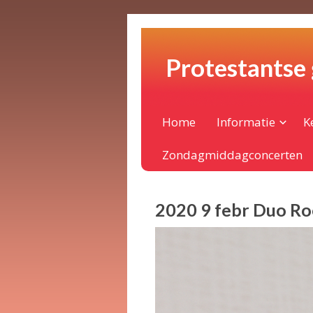
Protestantse
Home
Informatie
K
Zondagmiddagconcerten
2020 9 febr Duo Roe