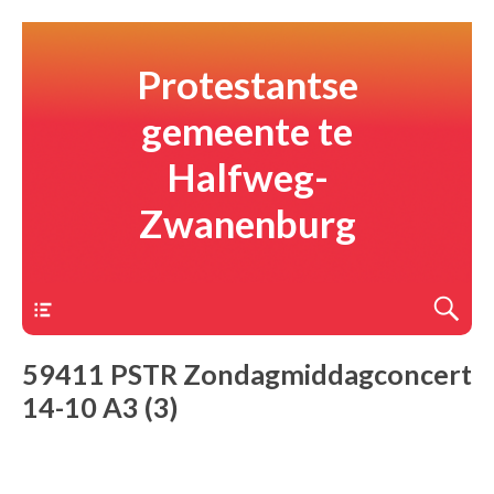
Protestantse
gemeente te
Halfweg-
Zwanenburg
Menu
59411 PSTR Zondagmiddagconcert
14-10 A3 (3)