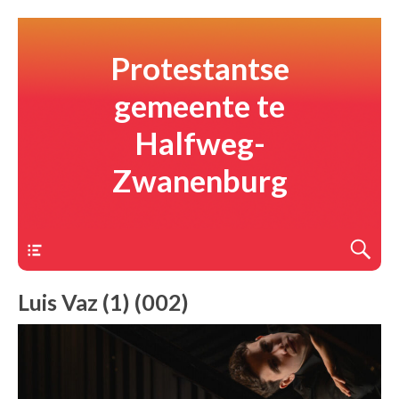
Protestantse
gemeente te
Halfweg-
Zwanenburg
Menu
Luis Vaz (1) (002)