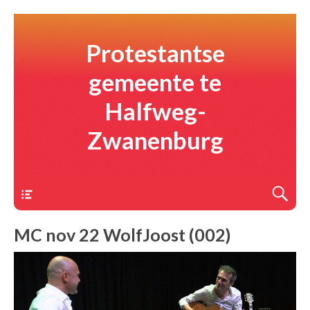
Protestantse
gemeente te
Halfweg-
Zwanenburg
Menu
MC nov 22 WolfJoost (002)