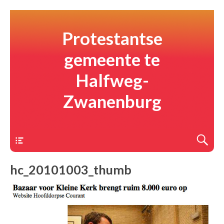
Protestantse
gemeente te
Halfweg-
Zwanenburg
Menu
hc_20101003_thumb