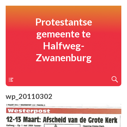
Protestantse
gemeente te
Halfweg-
Zwanenburg
Menu
wp_20110302