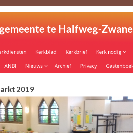
 gemeente te Halfweg-Zwan
erkdiensten
Kerkblad
Kerkbrief
Kerk nodig
ANBI
Nieuws
Archief
Privacy
Gastenboe
arkt 2019