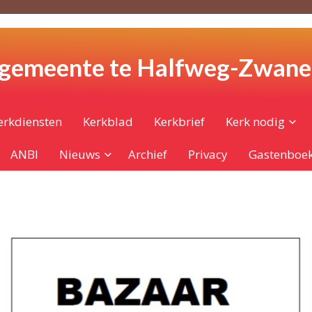
 gemeente te Halfweg-Zwan
erkdiensten
Kerkblad
Kerkbrief
Kerk nodig
ANBI
Nieuws
Archief
Privacy
Gastenboe