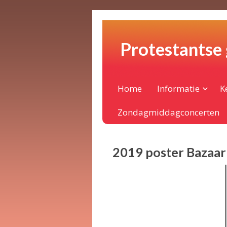
Protestantse
Home
Informatie
K
Zondagmiddagconcerten
2019 poster Bazaar