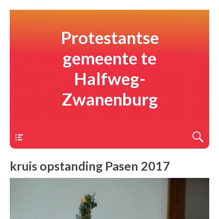
Protestantse
gemeente te
Halfweg-
Zwanenburg
Menu
kruis opstanding Pasen 2017