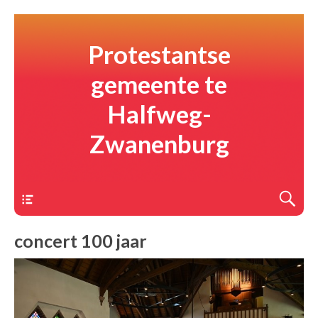
Protestantse
gemeente te
Halfweg-
Zwanenburg
Menu
concert 100 jaar