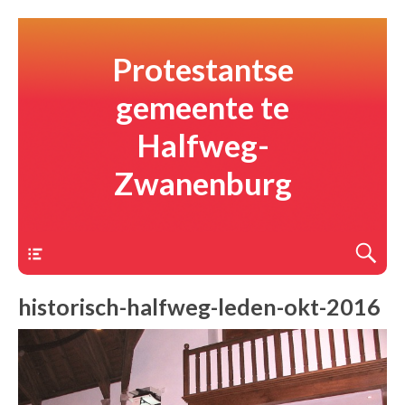
Protestantse
gemeente te
Halfweg-
Zwanenburg
Menu
historisch-halfweg-leden-okt-2016