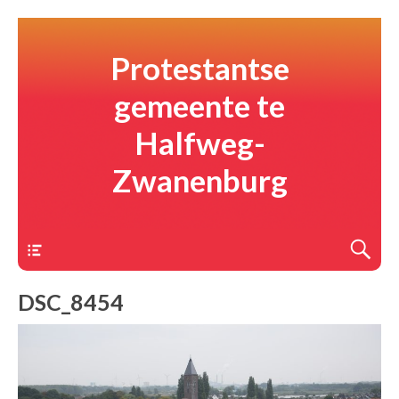
Protestantse
gemeente te
Halfweg-
Zwanenburg
Menu
DSC_8454