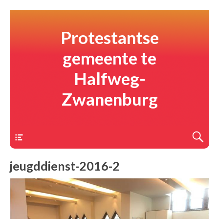
Protestantse
gemeente te
Halfweg-
Zwanenburg
Menu
jeugddienst-2016-2